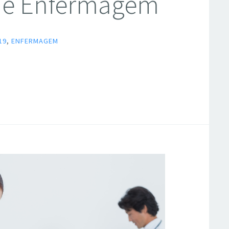
 de Enfermagem
19
,
ENFERMAGEM