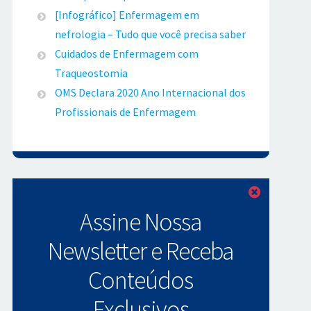
[Infográfico] Enfermagem em
nefrologia – Tudo que você precisa saber
Cuidados de Enfermagem com
Traqueostomia
OMS Declara 2020 Ano Internacional dos
Profissionais de Enfermagem
Fechar
Assine Nossa
Newsletter e Receba
Conteúdos
Exclusivos