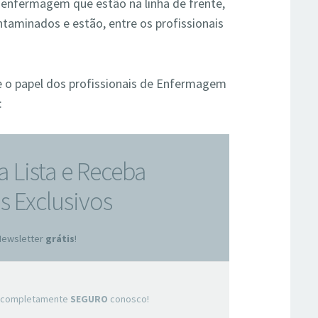
e enfermagem que estão na linha de frente,
taminados e estão, entre os profissionais
re o papel dos profissionais de Enfermagem
:
a Lista e Receba
 Exclusivos
Newsletter
grátis
!
tá completamente
SEGURO
conosco!