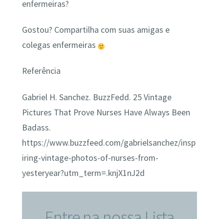
enfermeiras?
Gostou? Compartilha com suas amigas e
colegas enfermeiras
Referência
Gabriel H. Sanchez. BuzzFedd. 25 Vintage
Pictures That Prove Nurses Have Always Been
Badass.
https://www.buzzfeed.com/gabrielsanchez/insp
iring-vintage-photos-of-nurses-from-
yesteryear?utm_term=.knjX1nJ2d
Entre na nossa Lista