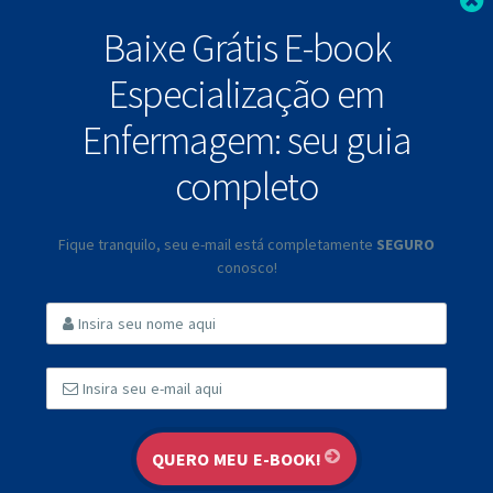
F
Baixe Grátis E-book
Especialização em
Enfermagem: seu guia
completo
Fique tranquilo, seu e-mail está completamente
SEGURO
conosco!