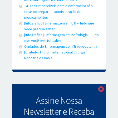
14 Dicas Imperdíveis para o enfermeiro não
errar no preparo e administração de
medicamentos
[Infográfico] Enfermagem em UTI – Tudo que
você precisa saber
[Infográfico] Enfermagem em nefrologia – Tudo
que você precisa saber
Cuidados de Enfermagem com Traqueostomia
[Gratuito] I Fórum Internacional Cirurgia
Robótica da Bahia
Fechar
Assine Nossa
Newsletter e Receba