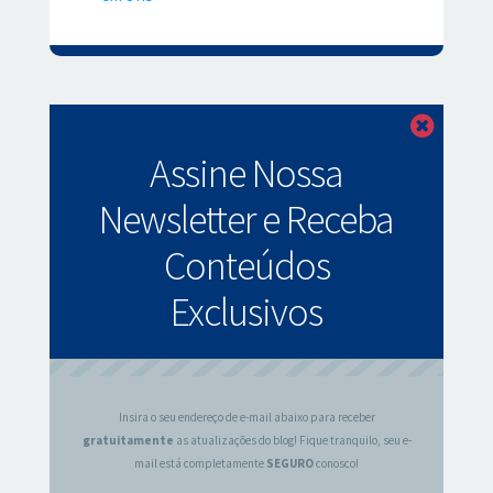
Fechar
Assine Nossa
Newsletter e Receba
Conteúdos
Exclusivos
Insira o seu endereço de e-mail abaixo para receber
gratuitamente
as atualizações do blog! Fique tranquilo, seu e-
mail está completamente
SEGURO
conosco!