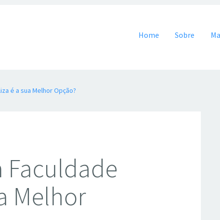
Pular para o conteúdo
Home
Sobre
Ma
liza é a sua Melhor Opção?
 a Faculdade
ua Melhor