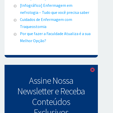
[Infográfico] Enfermagem em
nefrologia – Tudo que você precisa saber
Cuidados de Enfermagem com
Traqueostomia
Por que fazer a Faculdade Atualiza é a sua
Melhor Opção?
Fechar
Assine Nossa
Newsletter e Receba
Conteúdos
Exclusivos