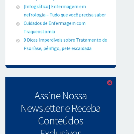
[Infográfico] Enfermagem em
nefrologia – Tudo que você precisa saber
Cuidados de Enfermagem com
Traqueostomia
9 Dicas Imperdíveis sobre Tratamento de
Psoríase, pênfigo, pele escaldada
Fechar
Assine Nossa
Newsletter e Receba
Conteúdos
Exclusivos