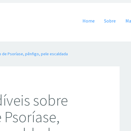
Pular para o conteúdo
Home
Sobre
Ma
o de Psoríase, pênfigo, pele escaldada
íveis sobre
 Psoríase,