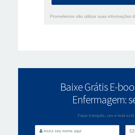
Prometemos não utilizar suas informações d
Baixe Grátis E-bo
Enfermagem: s
Fique tranquilo, seu e-mail es