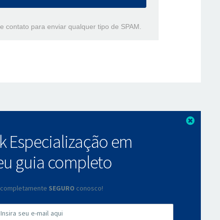
e contato para enviar qualquer tipo de SPAM.
Fechar
ok Especialização em
eu guia completo
tá completamente
SEGURO
conosco!